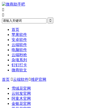



首页
苹果软件
安卓软件
云端软件
电脑软件
云端秒抢
杂项系列
钉钉打卡
微商软文
首页

云端软件

维萨官网
雪绒花官网
云转发官网
阿童木官网
金银花官网