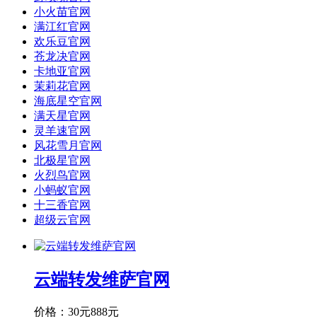
小火苗官网
满江红官网
欢乐豆官网
苍龙决官网
卡地亚官网
茉莉花官网
海底星空官网
满天星官网
灵羊速官网
风花雪月官网
北极星官网
火烈鸟官网
小蚂蚁官网
十三香官网
超级云官网
云端转发维萨官网
价格：
30元
888元