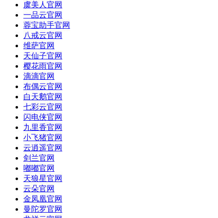
虞美人官网
一品云官网
蓉宝助手官网
八戒云官网
维萨官网
天仙子官网
樱花雨官网
滴滴官网
布偶云官网
白天鹅官网
七彩云官网
闪电侠官网
九里香官网
小飞猪官网
云逍遥官网
剑兰官网
嘟嘟官网
天狼星官网
云朵官网
金凤凰官网
曼陀罗官网