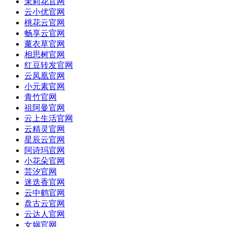
茉莉花官网
云小优官网
桃花云官网
畅享云官网
薰衣草官网
相思树官网
红豆转发官网
云凤凰官网
小元素官网
青竹官网
祖阿曼官网
云上生活官网
云精灵官网
星辰云官网
阿诗玛官网
小花朵官网
芸汐官网
迷迭香官网
云中鹤官网
盘古云官网
云达人官网
女娲官网