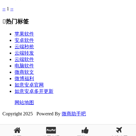
‹‹
1
››

热门标签
苹果软件
安卓软件
云端秒抢
云端转发
云端软件
电脑软件
微商软文
微博福利
如意安卓官网
如意安卓多开更新
网站地图
Copyright 2025 Powered By
微商助手吧