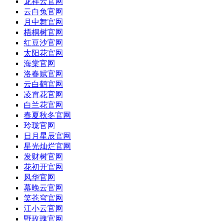
龙祥云官网
云白兔官网
月中舞官网
梧桐树官网
红豆沙官网
太阳花官网
海棠官网
洛春赋官网
云白鹤官网
凌霄花官网
白兰花官网
春夏秋冬官网
玲珑官网
日月星辰官网
星光灿烂官网
发财树官网
花初开官网
风华官网
幕晚云官网
笑苍穹官网
江小云官网
野玫瑰官网