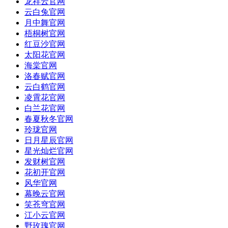
龙祥云官网
云白兔官网
月中舞官网
梧桐树官网
红豆沙官网
太阳花官网
海棠官网
洛春赋官网
云白鹤官网
凌霄花官网
白兰花官网
春夏秋冬官网
玲珑官网
日月星辰官网
星光灿烂官网
发财树官网
花初开官网
风华官网
幕晚云官网
笑苍穹官网
江小云官网
野玫瑰官网