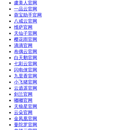
虞美人官网
一品云官网
蓉宝助手官网
八戒云官网
维萨官网
天仙子官网
樱花雨官网
滴滴官网
布偶云官网
白天鹅官网
七彩云官网
闪电侠官网
九里香官网
小飞猪官网
云逍遥官网
剑兰官网
嘟嘟官网
天狼星官网
云朵官网
金凤凰官网
曼陀罗官网