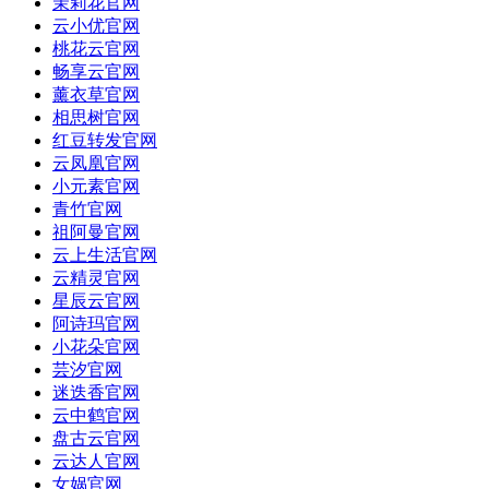
茉莉花官网
云小优官网
桃花云官网
畅享云官网
薰衣草官网
相思树官网
红豆转发官网
云凤凰官网
小元素官网
青竹官网
祖阿曼官网
云上生活官网
云精灵官网
星辰云官网
阿诗玛官网
小花朵官网
芸汐官网
迷迭香官网
云中鹤官网
盘古云官网
云达人官网
女娲官网