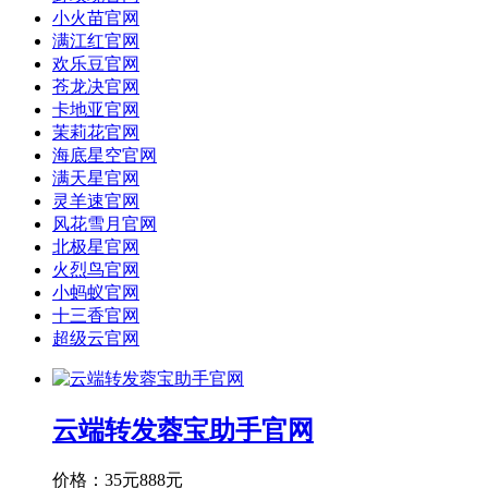
小火苗官网
满江红官网
欢乐豆官网
苍龙决官网
卡地亚官网
茉莉花官网
海底星空官网
满天星官网
灵羊速官网
风花雪月官网
北极星官网
火烈鸟官网
小蚂蚁官网
十三香官网
超级云官网
云端转发蓉宝助手官网
价格：
35元
888元