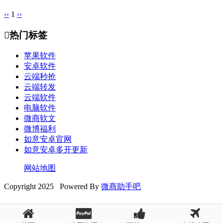
‹‹
1
››

热门标签
苹果软件
安卓软件
云端秒抢
云端转发
云端软件
电脑软件
微商软文
微博福利
如意安卓官网
如意安卓多开更新
网站地图
Copyright 2025 Powered By
微商助手吧