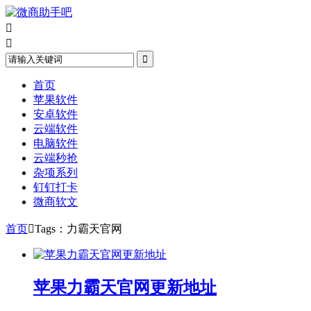



首页
苹果软件
安卓软件
云端软件
电脑软件
云端秒抢
杂项系列
钉钉打卡
微商软文
首页

Tags：力霸天官网
苹果力霸天官网更新地址