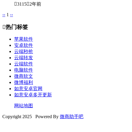

3115

2年前
‹‹
1
››

热门标签
苹果软件
安卓软件
云端秒抢
云端转发
云端软件
电脑软件
微商软文
微博福利
如意安卓官网
如意安卓多开更新
网站地图
Copyright 2025 Powered By
微商助手吧