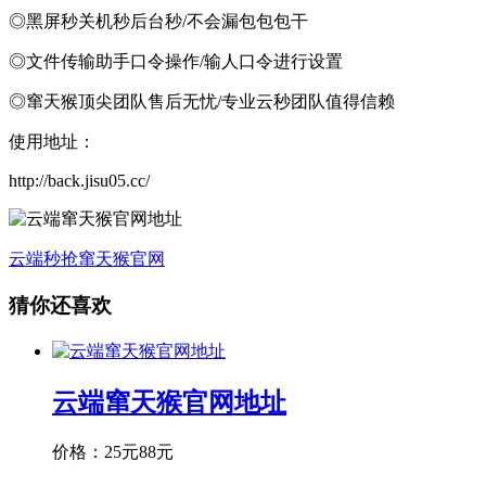
◎黑屏秒关机秒后台秒/不会漏包包包干
◎文件传输助手口令操作/输人口令进行设置
◎窜天猴顶尖团队售后无忧/专业云秒团队值得信赖
使用地址：
http://back.jisu05.cc/
云端秒抢
窜天猴官网
猜你还喜欢
云端窜天猴官网地址
价格：
25元
88元