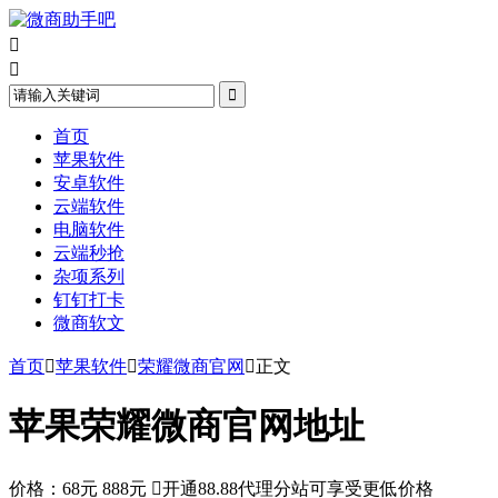



首页
苹果软件
安卓软件
云端软件
电脑软件
云端秒抢
杂项系列
钉钉打卡
微商软文
首页

苹果软件

荣耀微商官网

正文
苹果荣耀微商官网地址
价格：
68元
888元

开通88.88代理分站可享受更低价格