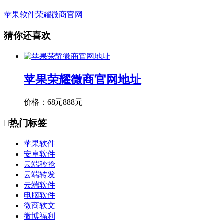
苹果软件
荣耀微商官网
猜你还喜欢
苹果荣耀微商官网地址
价格：
68元
888元

热门标签
苹果软件
安卓软件
云端秒抢
云端转发
云端软件
电脑软件
微商软文
微博福利