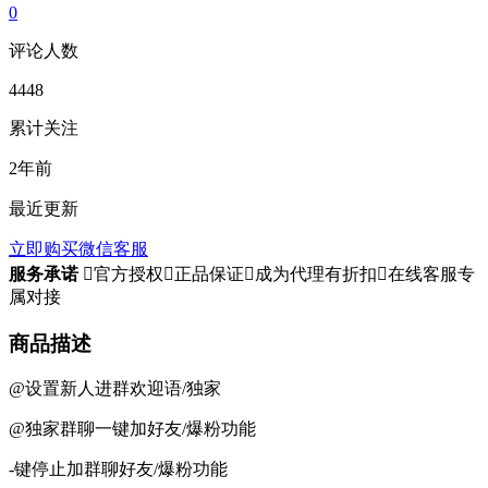
0
评论人数
4448
累计关注
2年前
最近更新
立即购买
微信客服
服务承诺

官方授权

正品保证

成为代理有折扣

在线客服专
属对接
商品描述
@设置新人进群欢迎语/独家
@独家群聊一键加好友/爆粉功能
-键停止加群聊好友/爆粉功能