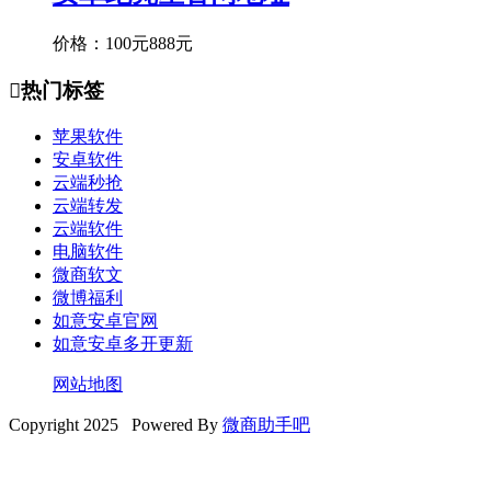
价格：
100元
888元

热门标签
苹果软件
安卓软件
云端秒抢
云端转发
云端软件
电脑软件
微商软文
微博福利
如意安卓官网
如意安卓多开更新
网站地图
Copyright 2025 Powered By
微商助手吧