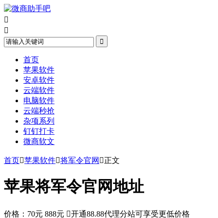



首页
苹果软件
安卓软件
云端软件
电脑软件
云端秒抢
杂项系列
钉钉打卡
微商软文
首页

苹果软件

将军令官网

正文
苹果将军令官网地址
价格：
70元
888元

开通88.88代理分站可享受更低价格