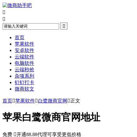



首页
苹果软件
安卓软件
云端软件
电脑软件
云端秒抢
杂项系列
钉钉打卡
微商软文
首页

苹果软件

白鹭微商官网

正文
苹果白鹭微商官网地址
免费

开通88.88代理可享受更低价格