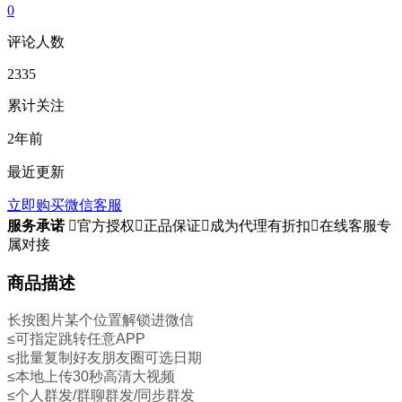
0
评论人数
2335
累计关注
2年前
最近更新
立即购买
微信客服
服务承诺

官方授权

正品保证

成为代理有折扣

在线客服专
属对接
商品描述
长按图片某个位置解锁进微信
≤可指定跳转任意APP
≤批量复制好友朋友圈可选日期
≤本地上传30秒高清大视频
≤个人群发/群聊群发/同步群发