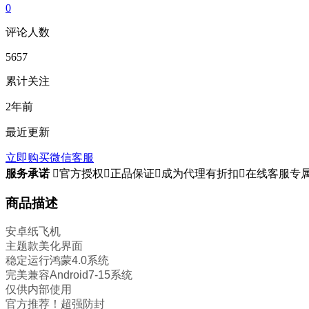
0
评论人数
5657
累计关注
2年前
最近更新
立即购买
微信客服
服务承诺

官方授权

正品保证

成为代理有折扣

在线客服专
商品描述
安卓纸飞机
主题款美化界面
稳定运行鸿蒙4.0系统
完美兼容Android7-15系统
仅供内部使用
官方推荐！超强防封