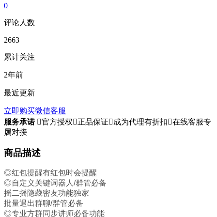
0
评论人数
2663
累计关注
2年前
最近更新
立即购买
微信客服
服务承诺

官方授权

正品保证

成为代理有折扣

在线客服专
属对接
商品描述
◎红包提醒有红包时会提醒
◎自定义关键词器人/群管必备
摇二摇隐藏密友功能独家
批量退出群聊/群管必备
◎专业方群同步讲师必备功能