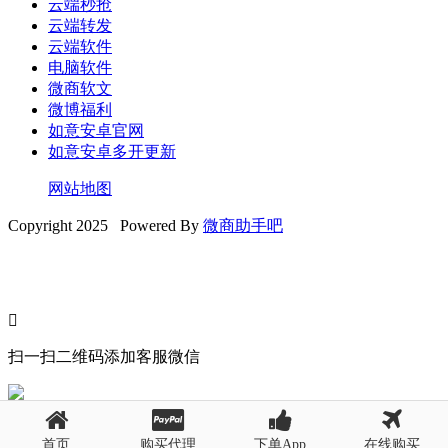
云端秒抢
云端转发
云端软件
电脑软件
微商软文
微博福利
如意安卓官网
如意安卓多开更新
网站地图
Copyright 2025 Powered By
微商助手吧

扫一扫二维码添加客服微信
关于我们
常见问题
付款方式
首页
购买代理
下单App
在线购买