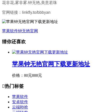
花非花,雾非雾.钟无艳,美意若珠
官网链接：linkfly.to/bbbyan
苹果软件
钟无艳官网
猜你还喜欢
苹果钟无艳官网下载更新地址
价格：
80元
888元

热门标签
苹果软件
安卓软件
云端秒抢