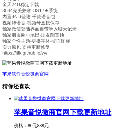
全天24H稳定下载
8034完美兼容IOS17★系统
内置iPad登陆-千款语音包
视频转语音-视频号直接保存
独家微信登陆界面自带导入聊天记录
独家朋友圈小尾巴-朋友圈置顶
独家个性主题-更换字体-桌面图标
实力原包 支持更新修复
https://itlk.github.io/yy/
苹果软件
音悦微商官网
猜你还喜欢
苹果音悦微商官网下载更新地址
价格：
80元
888元