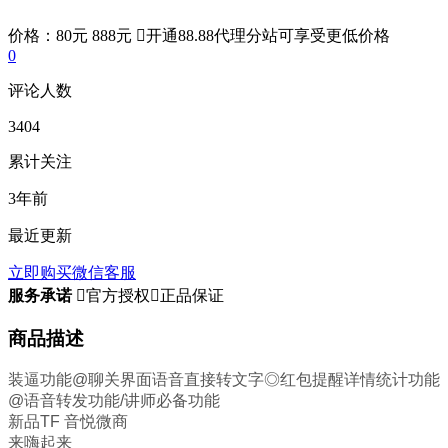
价格：
80元
888元

开通88.88代理分站可享受更低价格
0
评论人数
3404
累计关注
3年前
最近更新
立即购买
微信客服
服务承诺

官方授权

正品保证
商品描述
装逼功能@聊关界面语音直接转文字◎红包提醒详情统计功能
@语音转发功能/讲师必备功能
新品TF 音悦微商
来嗨起来