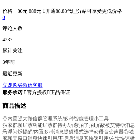
价格：
80元
888元

开通88.88代理分站可享受更低价格
0
评论人数
4237
累计关注
3年前
最近更新
立即购买
微信客服
服务承诺

官方授权

正品保证
商品描述
◎内置强大微信群管理系统/多种智能管理小工具
独家群聊屏蔽功能屏蔽群待办/屏蔽拍了拍I屏蔽被艾特◎消息
悬浮闪烁提醒/内置多种消息提醒模式选择@语音变声器◎独
家聊天窗口消息快速引用/开启后消息客快速引用/左滑快速撇