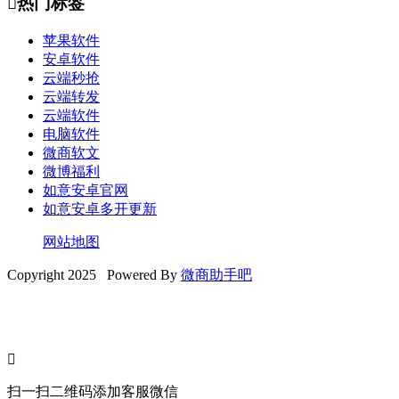

热门标签
苹果软件
安卓软件
云端秒抢
云端转发
云端软件
电脑软件
微商软文
微博福利
如意安卓官网
如意安卓多开更新
网站地图
Copyright 2025 Powered By
微商助手吧

扫一扫二维码添加客服微信