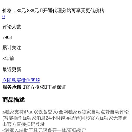
价格：
80元
888元

开通代理分站可享受更低价格
0
评论人数
7903
累计关注
3年前
最近更新
立即购买
微信客服
服务承诺

官方授权

正品保证
商品描述
≤独家支持iPad双设备登入(全网独家)≤独家自动点赞自动评论
(智能操作)≤独家消息24小时锁屏提醒(同步官方)≤独家无需退
出官方直接扫码登录
≤独家以辅助工具无限多开一体/流畅稳定