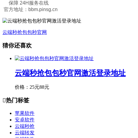
保障 24H服务在线
官方地址：bbm.pinsg.cn
云端秒抢
包包秒官网
猜你还喜欢
云端秒抢包包秒官网激活登录地址
价格：
25元
88元

热门标签
苹果软件
安卓软件
云端秒抢
云端转发