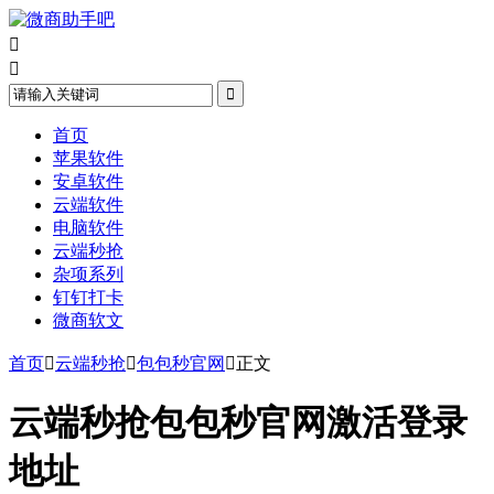



首页
苹果软件
安卓软件
云端软件
电脑软件
云端秒抢
杂项系列
钉钉打卡
微商软文
首页

云端秒抢

包包秒官网

正文
云端秒抢包包秒官网激活登录
地址