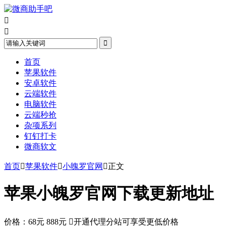



首页
苹果软件
安卓软件
云端软件
电脑软件
云端秒抢
杂项系列
钉钉打卡
微商软文
首页

苹果软件

小魄罗官网

正文
苹果小魄罗官网下载更新地址
价格：
68元
888元

开通代理分站可享受更低价格