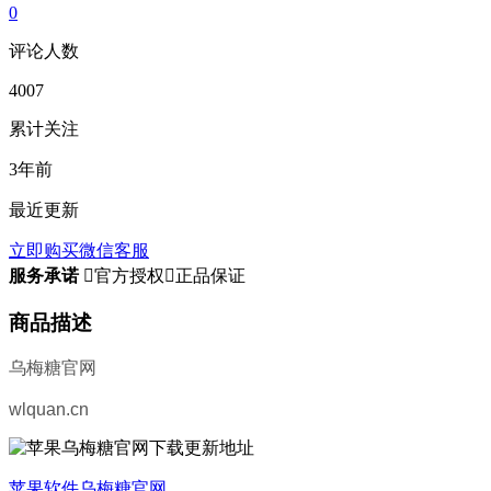
0
评论人数
4007
累计关注
3年前
最近更新
立即购买
微信客服
服务承诺

官方授权

正品保证
商品描述
乌梅糖官网
wlquan.cn
苹果软件
乌梅糖官网