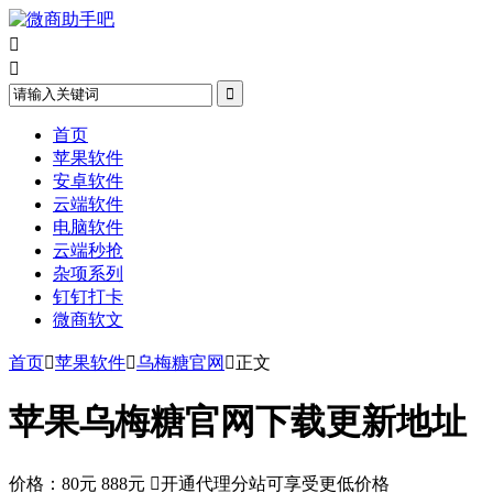



首页
苹果软件
安卓软件
云端软件
电脑软件
云端秒抢
杂项系列
钉钉打卡
微商软文
首页

苹果软件

乌梅糖官网

正文
苹果乌梅糖官网下载更新地址
价格：
80元
888元

开通代理分站可享受更低价格