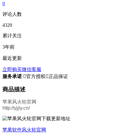
0
评论人数
4320
累计关注
3年前
最近更新
立即购买
微信客服
服务承诺

官方授权

正品保证
商品描述
苹果风火轮官网
http://yjjiy.cn/
苹果软件
风火轮官网