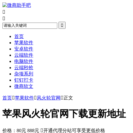



首页
苹果软件
安卓软件
云端软件
电脑软件
云端秒抢
杂项系列
钉钉打卡
微商软文
首页

苹果软件

风火轮官网

正文
苹果风火轮官网下载更新地址
价格：
80元
888元

开通代理分站可享受更低价格