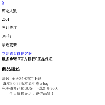
0
评论人数
2601
累计关注
3年前
最近更新
立即购买
微信客服
服务承诺

官方授权

正品保证
商品描述
清风--全天24H稳定下载
真实8.0.33版本原生态无log
完美修复已知BUG 下载即用90天
全天链接充足，邀你品鉴！