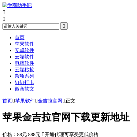



首页
苹果软件
安卓软件
云端软件
电脑软件
云端秒抢
杂项系列
钉钉打卡
微商软文
首页

苹果软件

金吉拉官网

正文
苹果金吉拉官网下载更新地址
价格：
88元
888元

开通代理可享受更低价格