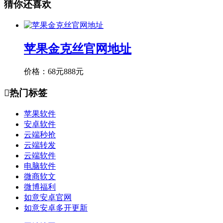
猜你还喜欢
苹果金克丝官网地址
价格：
68元
888元

热门标签
苹果软件
安卓软件
云端秒抢
云端转发
云端软件
电脑软件
微商软文
微博福利
如意安卓官网
如意安卓多开更新