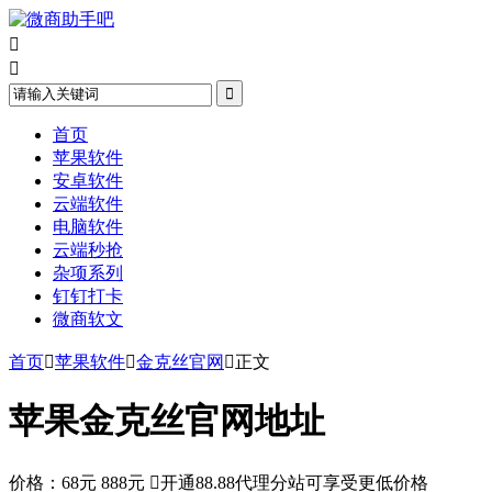



首页
苹果软件
安卓软件
云端软件
电脑软件
云端秒抢
杂项系列
钉钉打卡
微商软文
首页

苹果软件

金克丝官网

正文
苹果金克丝官网地址
价格：
68元
888元

开通88.88代理分站可享受更低价格