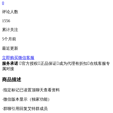
0
评论人数
1556
累计关注
5个月前
最近更新
立即购买
微信客服
服务承诺

官方授权

正品保证

成为代理有折扣

在线客服专
属对接
商品描述
·指定标记已读置顶聊天查看资料
·微信版本显示（独家功能）
·群聊引用回复艾特群成员