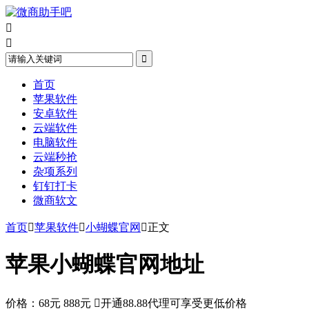



首页
苹果软件
安卓软件
云端软件
电脑软件
云端秒抢
杂项系列
钉钉打卡
微商软文
首页

苹果软件

小蝴蝶官网

正文
苹果小蝴蝶官网地址
价格：
68元
888元

开通88.88代理可享受更低价格