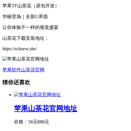
苹果TF山茶花（原包开发）
华丽登场｜全新U界面
让你体验不一样的视觉盛宴
山茶花下载安装地址：
https://schnew.site/
苹果软件
山茶花官网
猜你还喜欢
苹果山茶花官网地址
价格：
58元
888元