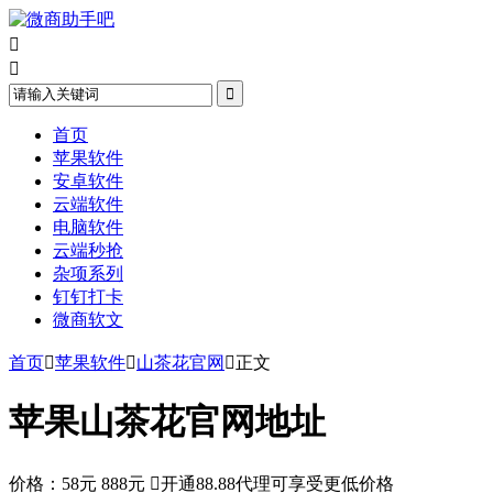



首页
苹果软件
安卓软件
云端软件
电脑软件
云端秒抢
杂项系列
钉钉打卡
微商软文
首页

苹果软件

山茶花官网

正文
苹果山茶花官网地址
价格：
58元
888元

开通88.88代理可享受更低价格