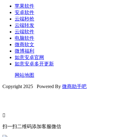
苹果软件
安卓软件
云端秒抢
云端转发
云端软件
电脑软件
微商软文
微博福利
如意安卓官网
如意安卓多开更新
网站地图
Copyright 2025 Powered By
微商助手吧

扫一扫二维码添加客服微信