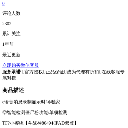
0
评论人数
2302
累计关注
1年前
最近更新
立即购买
微信客服
服务承诺

官方授权

正品保证

成为代理有折扣

在线客服专
属对接
商品描述
e语音消息录制显示时间/独家
◎智能检测僵尸粉功能/单项检测
TF?小樱桃【斗战神8049➕IPAD双登】