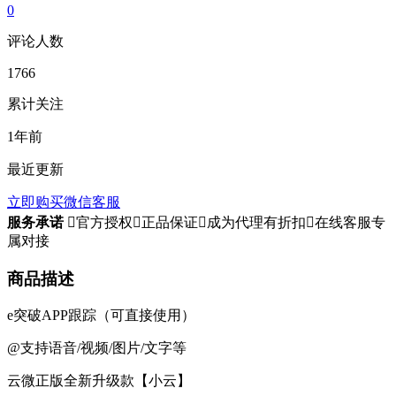
0
评论人数
1766
累计关注
1年前
最近更新
立即购买
微信客服
服务承诺

官方授权

正品保证

成为代理有折扣

在线客服专
属对接
商品描述
e突破APP跟踪（可直接使用）
@支持语音/视频/图片/文字等
云微正版全新升级款【小云】