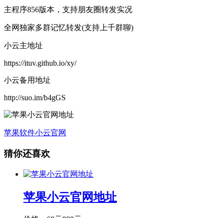
主程序856版本，支持朋友圈转发实况
全网独家多群记忆转发(支持上千群聊)
小云主地址
https://ituv.github.io/xy/
小云备用地址
http://suo.im/b4gGS
苹果软件
小云官网
猜你还喜欢
苹果小云官网地址