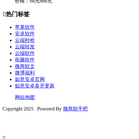
价格：
68元
888元

热门标签
苹果软件
安卓软件
云端秒抢
云端转发
云端软件
电脑软件
微商软文
微博福利
如意安卓官网
如意安卓多开更新
网站地图
Copyright 2025 Powered By
微商助手吧
