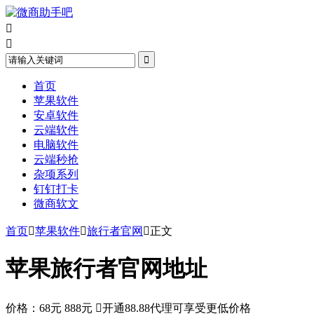



首页
苹果软件
安卓软件
云端软件
电脑软件
云端秒抢
杂项系列
钉钉打卡
微商软文
首页

苹果软件

旅行者官网

正文
苹果旅行者官网地址
价格：
68元
888元

开通88.88代理可享受更低价格