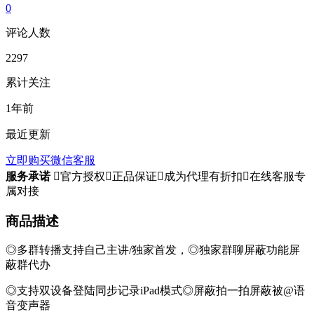
0
评论人数
2297
累计关注
1年前
最近更新
立即购买
微信客服
服务承诺

官方授权

正品保证

成为代理有折扣

在线客服专
属对接
商品描述
◎多群转播支持自己主讲/独家首发，◎独家群聊屏蔽功能屏
蔽群代办
◎支持双设备登陆同步记录iPad模式◎屏蔽拍一拍屏蔽被@语
音变声器