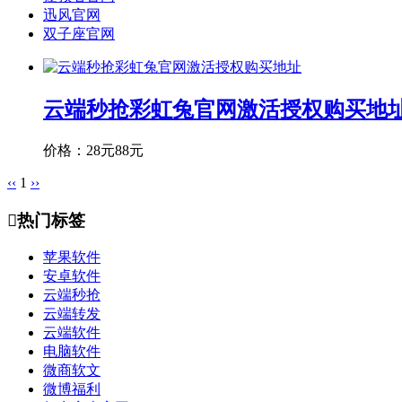
迅风官网
双子座官网
云端秒抢彩虹兔官网激活授权购买地
价格：
28元
88元
‹‹
1
››

热门标签
苹果软件
安卓软件
云端秒抢
云端转发
云端软件
电脑软件
微商软文
微博福利