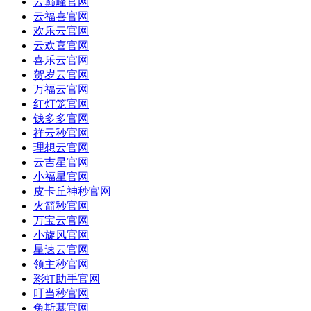
云巅峰官网
云福喜官网
欢乐云官网
云欢喜官网
喜乐云官网
贺岁云官网
万福云官网
红灯笼官网
钱多多官网
祥云秒官网
理想云官网
云吉星官网
小福星官网
皮卡丘神秒官网
火箭秒官网
万宝云官网
小旋风官网
星速云官网
领主秒官网
彩虹助手官网
叮当秒官网
兔斯基官网