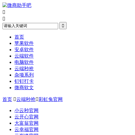



首页
苹果软件
安卓软件
云端软件
电脑软件
云端秒抢
杂项系列
钉钉打卡
微商软文
首页

云端秒抢

彩虹兔官网
小云秒官网
云开心官网
大富翁官网
云幸福官网