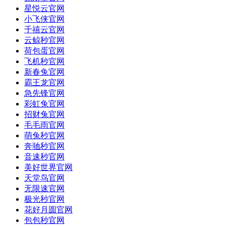
星悦云官网
小飞侠官网
千禧云官网
云鲸秒官网
荷包蛋官网
飞机秒官网
新春兔官网
霸王龙官网
急先锋官网
彩虹兔官网
招财兔官网
毛毛雨官网
萌兔秒官网
奔驰秒官网
音速秒官网
美好世界官网
天堂鸟官网
无限速官网
极光秒官网
花好月圆官网
包包秒官网