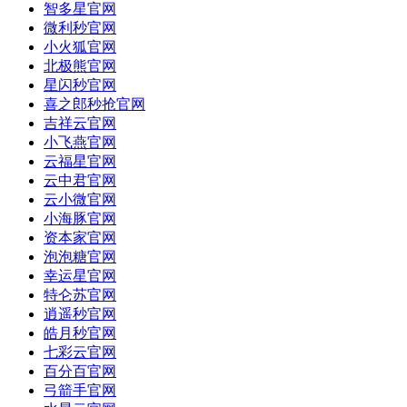
智多星官网
微利秒官网
小火狐官网
北极熊官网
星闪秒官网
喜之郎秒抢官网
吉祥云官网
小飞燕官网
云福星官网
云中君官网
云小微官网
小海豚官网
资本家官网
泡泡糖官网
幸运星官网
特仑苏官网
逍遥秒官网
皓月秒官网
七彩云官网
百分百官网
弓箭手官网