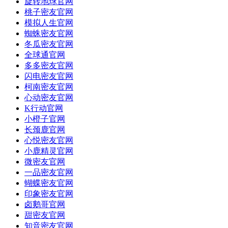
旋转地球官网
桃子密友官网
模拟人生官网
蜘蛛密友官网
冬瓜密友官网
全球通官网
多多密友官网
闪电密友官网
柯南密友官网
心动密友官网
K行动官网
小橙子官网
长颈鹿官网
心悦密友官网
小鹿精灵官网
微密友官网
一品密友官网
蝴蝶密友官网
印象密友官网
卤鹅哥官网
甜密友官网
知音密友官网