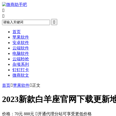



首页
苹果软件
安卓软件
云端软件
电脑软件
云端秒抢
杂项系列
钉钉打卡
微商软文
首页

苹果软件

正文
2023新款白羊座官网下载更新
价格：
70元
888元

开通代理分站可享受更低价格