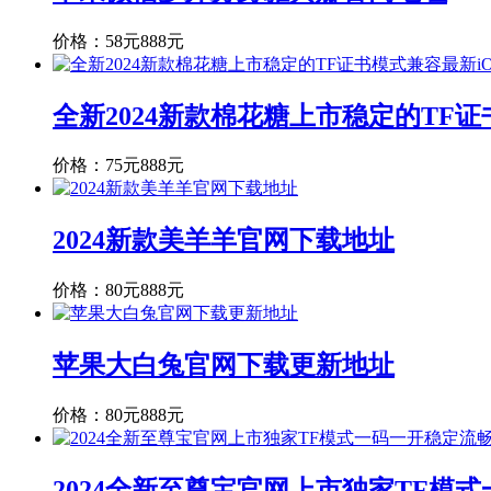
价格：
58元
888元
全新2024新款棉花糖上市稳定的TF
价格：
75元
888元
2024新款美羊羊官网下载地址
价格：
80元
888元
苹果大白兔官网下载更新地址
价格：
80元
888元
2024全新至尊宝官网上市独家TF模