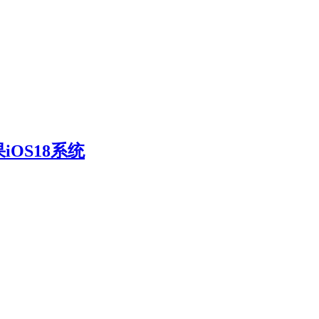
OS18系统